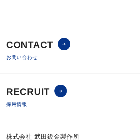
該情報は、電話または郵便から得られる情報と同様に保護さ
れます。当社が、個人情報の処理を外部へ委託する場合に
は、漏えいや再提供を行わないよう契約により義務づけ、適
切な管理を実施させていただきます。個人情報は、個人の識
別が可能な状態で第三者に提供いたしません。ただし、次の
各号に掲げる場合においては個人情報を開示することができ
CONTACT
るものといたします。
（1）本人の同意が得られた場合
お問い合わせ
（2）監督官庁からの要請または法令により開示が求められた
場合
また、個人情報を統計的に処理した集約情報を公表すること
がありますが、これらの集約情報には個々のお客様を識別で
きる情報は含まれていません。
RECRUIT
3. 更新・停止に関して
採用情報
本ウェブサイト内でご登録頂いた個人情報等はお客様のご希
望で、更新および利用の中止をすることができます。各サー
ビス担当までご連絡下さい。連絡先がわからない場合は、お
手数ですが本ウェブサイトよりお問い合わせください。
株式会社 武田鈑金製作所